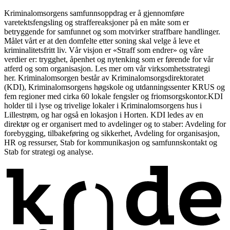
Kriminalomsorgens samfunnsoppdrag er å gjennomføre
varetektsfengsling og straffereaksjoner på en måte som er
betryggende for samfunnet og som motvirker straffbare handlinger.
Målet vårt er at den domfelte etter soning skal velge å leve et
kriminalitetsfritt liv. Vår visjon er «Straff som endrer» og våre
verdier er: trygghet, åpenhet og nytenking som er førende for vår
atferd og som organisasjon. Les mer om vår virksomhetsstrategi
her. Kriminalomsorgen består av Kriminalomsorgsdirektoratet
(KDI), Kriminalomsorgens høgskole og utdanningssenter KRUS og
fem regioner med cirka 60 lokale fengsler og friomsorgskontor.KDI
holder til i lyse og trivelige lokaler i Kriminalomsorgens hus i
Lillestrøm, og har også en lokasjon i Horten. KDI ledes av en
direktør og er organisert med to avdelinger og to staber: Avdeling for
forebygging, tilbakeføring og sikkerhet, Avdeling for organisasjon,
HR og ressurser, Stab for kommunikasjon og samfunnskontakt og
Stab for strategi og analyse.