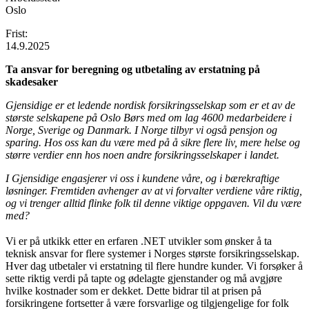
Oslo
Frist:
14.9.2025
Ta ansvar for beregning og utbetaling av erstatning på
skadesaker
Gjensidige er et ledende nordisk forsikringsselskap som er et av de
største selskapene på Oslo Børs med om lag 4600 medarbeidere i
Norge, Sverige og Danmark. I Norge tilbyr vi også pensjon og
sparing. Hos oss kan du være med på å sikre flere liv, mere helse og
større verdier enn hos noen andre forsikringsselskaper i landet.
I Gjensidige engasjerer vi oss i kundene våre, og i bærekraftige
løsninger. Fremtiden avhenger av at vi forvalter verdiene våre riktig,
og vi trenger alltid flinke folk til denne viktige oppgaven. Vil du være
med?
Vi er på utkikk etter en erfaren .NET utvikler som ønsker å ta
teknisk ansvar for flere systemer i Norges største forsikringsselskap.
Hver dag utbetaler vi erstatning til flere hundre kunder. Vi forsøker å
sette riktig verdi på tapte og ødelagte gjenstander og må avgjøre
hvilke kostnader som er dekket. Dette bidrar til at prisen på
forsikringene fortsetter å være forsvarlige og tilgjengelige for folk