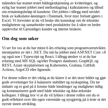
måneden har teamet testet bildegjenkjenning av kvitteringer, og
nylig har teamet jobbet med mellomlagring i kalkulatoren og tilbud
om erstatningsbeløp til kundene. Det jobbes i tillegg med utvidet
bruk av kalkulator-løsningen i Danmark, hvor mye fortsatt gjøres i
Excel. Vi forventer at du vil bruke din kunnskap om de tekniske
mulighetene og samarbeider med produkteier for å sikre en bedre
opplevelse til Gjensidiges kunder og interne brukere.
Om deg som søker
Vi ser for oss at du har minst 6 års erfaring som programvareutvikler,
mesteparten av det i .NET. Du må ha jobbet med ASP.NET Core ≥8
og også noe i Typescript og React. I tillegg ønsker vi at du har
erfaring med MS SQL og/eller Postgres databaser, GraphQL og
REST, Azure skyplaformen og Kubernetes, Grafana, GitHub
Actions, ArgoCD eller lignende.
For denne rollen er det viktig at du klarer å se det store bildet og gjør
gode avveininger for å balansere stabilitet og nyskapning. Du tar
initiativ og er god på å forutse både hindringer og muligheter tidlig
og kommuniserer godt med både tekniske og ikke-tekniske
kollegaer. I tillegg tror vi at du vil lykkes i denne rollen om du er
godt reflektert over din egen væremåte og nysgjerrig på å teste ut det
nyeste innen utvikling.