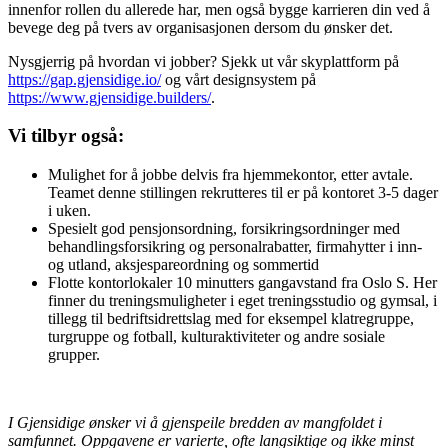
innenfor rollen du allerede har, men også bygge karrieren din ved å
bevege deg på tvers av organisasjonen dersom du ønsker det.
Nysgjerrig på hvordan vi jobber? Sjekk ut vår skyplattform på
https://gap.gjensidige.io/
og vårt designsystem på
https://www.gjensidige.builders/
.
Vi tilbyr også:
Mulighet for å jobbe delvis fra hjemmekontor, etter avtale.
Teamet denne stillingen rekrutteres til er på kontoret 3-5 dager
i uken.
Spesielt god pensjonsordning, forsikringsordninger med
behandlingsforsikring og personalrabatter, firmahytter i inn-
og utland, aksjespareordning og sommertid
Flotte kontorlokaler 10 minutters gangavstand fra Oslo S. Her
finner du treningsmuligheter i eget treningsstudio og gymsal, i
tillegg til bedriftsidrettslag med for eksempel klatregruppe,
turgruppe og fotball, kulturaktiviteter og andre sosiale
grupper.
I Gjensidige ønsker vi å gjenspeile bredden av mangfoldet i
samfunnet. Oppgavene er varierte, ofte langsiktige og ikke minst