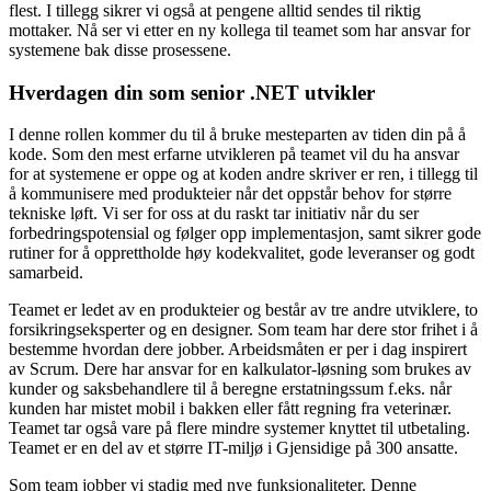
flest. I tillegg sikrer vi også at pengene alltid sendes til riktig
mottaker. Nå ser vi etter en ny kollega til teamet som har ansvar for
systemene bak disse prosessene.
Hverdagen din som senior .NET utvikler
I denne rollen kommer du til å bruke mesteparten av tiden din på å
kode. Som den mest erfarne utvikleren på teamet vil du ha ansvar
for at systemene er oppe og at koden andre skriver er ren, i tillegg til
å kommunisere med produkteier når det oppstår behov for større
tekniske løft. Vi ser for oss at du raskt tar initiativ når du ser
forbedringspotensial og følger opp implementasjon, samt sikrer gode
rutiner for å opprettholde høy kodekvalitet, gode leveranser og godt
samarbeid.
Teamet er ledet av en produkteier og består av tre andre utviklere, to
forsikringseksperter og en designer. Som team har dere stor frihet i å
bestemme hvordan dere jobber. Arbeidsmåten er per i dag inspirert
av Scrum. Dere har ansvar for en kalkulator-løsning som brukes av
kunder og saksbehandlere til å beregne erstatningssum f.eks. når
kunden har mistet mobil i bakken eller fått regning fra veterinær.
Teamet tar også vare på flere mindre systemer knyttet til utbetaling.
Teamet er en del av et større IT-miljø i Gjensidige på 300 ansatte.
Som team jobber vi stadig med nye funksjonaliteter. Denne