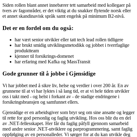
Siden rollen blant annet innebærer tett samarbeid med kollegaer på
tvers av fagområder, er det viktig at du snakker flytende norsk eller
et annet skandinavisk språk samt engelsk på minimum B2-nivå.
Det er en fordel om du også:
har vært senior utvikler eller tatt tech lead rollen tidligere
har brukt smidig utviklingsmetodikk og jobbet i tverrfaglige
produktteam
kjenner til forsikrings-domenet
har erfaring med Kafka og MassTransit
Gode grunner til å jobbe i Gjensidige
Vi har jobbet med å sikre liv, helse og verdier i over 200 år. En av
grunnene til at vi har lyktes i så lang tid, er at vi hele tiden utvikler
oss i takt med - og helst i forkant av - de stadige endringene i
forsikringsbransjen og samfunnet ellers.
Gjensidige er en arbeidsgiver som bryr seg om sine ansatte og legger
til rette for god personlig og faglig utvikling. Hos oss blir du en del
av .NET-fellesskapet. Her får du faglig påfyll gjennom samarbeid
med andre senior .NET-utviklere og parprogrammering, samt faglig
oppfølging av en personalleder. Vi sørger for at du kan utvikle deg