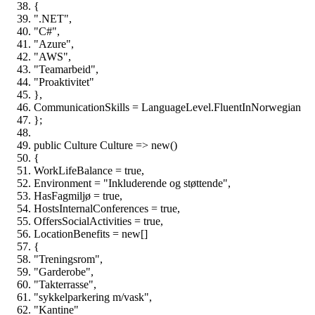
{
".NET",
"C#",
"Azure",
"AWS",
"Teamarbeid",
"Proaktivitet"
},
CommunicationSkills = LanguageLevel.FluentInNorwegian
};
public Culture Culture => new()
{
WorkLifeBalance = true,
Environment = "Inkluderende og støttende",
HasFagmiljø = true,
HostsInternalConferences = true,
OffersSocialActivities = true,
LocationBenefits = new[]
{
"Treningsrom",
"Garderobe",
"Takterrasse",
"sykkelparkering m/vask",
"Kantine"