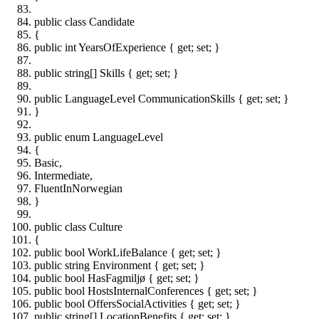
public class Candidate
{
public int YearsOfExperience { get; set; }
public string[] Skills { get; set; }
public LanguageLevel CommunicationSkills { get; set; }
}
public enum LanguageLevel
{
Basic,
Intermediate,
FluentInNorwegian
}
public class Culture
{
public bool WorkLifeBalance { get; set; }
public string Environment { get; set; }
public bool HasFagmiljø { get; set; }
public bool HostsInternalConferences { get; set; }
public bool OffersSocialActivities { get; set; }
public string[] LocationBenefits { get; set; }