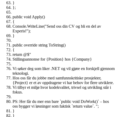
}
};
public void Apply()
{
Console.WriteLine("Send oss din CV og bli en del av
Experis!");
}
public override string ToString()
{
return @$"
Stillingsannonse for {Position} hos {Company}
Vi søker deg som liker .NET og vil gjøre en forskjell gjennom
teknologi.
Hos oss får du jobbe med samfunnskritiske prosjekter,
{Project} er et av oppdragene vi har behov for flere utviklere.
Vi tilbyr et miljø hvor kodekvalitet, trivsel og utvikling står i
fokus.
PS: Her får du mer enn bare `public void DoWork()` – hos
oss bygger vi løsninger som faktisk `return value`. ";
}
}