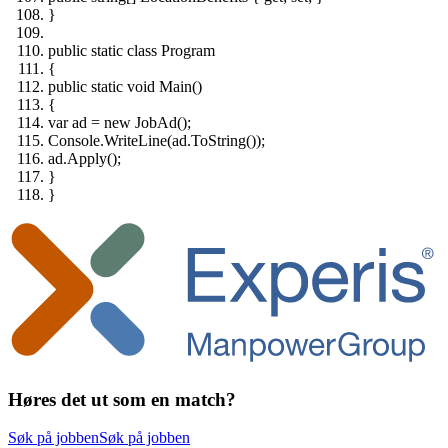
}
public static class Program
{
public static void Main()
{
var ad = new JobAd();
Console.WriteLine(ad.ToString());
ad.Apply();
}
}
Høres det ut som en match?
Søk på jobben
Søk på jobben