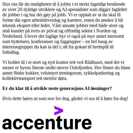
Hos oss får du muligheten til å jobbe i et sterkt fagmiljø bestående
av over 20 dyktige utviklere og AI-spesialister som digger fagfeltet
de jobber i og har det gøy på jobb. Vi er opptatt av at du skal få
forme din egen arbeidshverdag og karriere, enten du ønsker å bli
teknisk ekspert eller leder. Våre ansatte jobber med både store og
små kunder på tvers av privat og offentlig sektor i Norden og
Nederland. Utover det faglige byr vi også på mye annet morsomt
som hytteturer, konferanser og faggrupper – en hel haug av
interessegrupper du kan ta del i; alt fra gokart til brettspill til
fotballag.
Vi holder til i et stort og nytt kontor rett ved Rådhuset, med det vi
mener er byens fineste utsikt utover Oslofjorden. Her finner du blant
annet flinke kokker, velutstyrt treningsrom, sykkelparkering og
kollektivtransport rett utenfor døra.
Er du klar til å utvikle neste generasjons AI-løsninger?
Hvis dette høres ut som noe for deg, gleder vi oss til å høre fra deg!