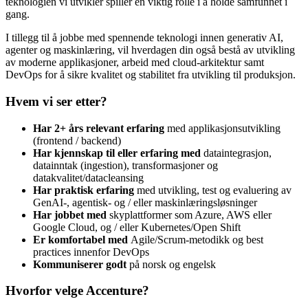
teknologien vi utvikler spiller en viktig rolle i å holde samfunnet i
gang.
I tillegg til å jobbe med spennende teknologi innen generativ AI,
agenter og maskinlæring, vil hverdagen din også bestå av utvikling
av moderne applikasjoner, arbeid med cloud-arkitektur samt
DevOps for å sikre kvalitet og stabilitet fra utvikling til produksjon.
Hvem vi ser etter?
Har 2+ års relevant erfaring
med applikasjonsutvikling
(frontend / backend)
Har kjennskap til eller erfaring med
dataintegrasjon,
datainntak (ingestion), transformasjoner og
datakvalitet/datacleansing
Har praktisk erfaring
med utvikling, test og evaluering av
GenAI-, agentisk- og / eller maskinlæringsløsninger
Har jobbet med
skyplattformer som Azure, AWS eller
Google Cloud, og / eller Kubernetes/Open Shift
Er komfortabel med
Agile/Scrum-metodikk og best
practices innenfor DevOps
Kommuniserer godt
på norsk og engelsk
Hvorfor velge Accenture?