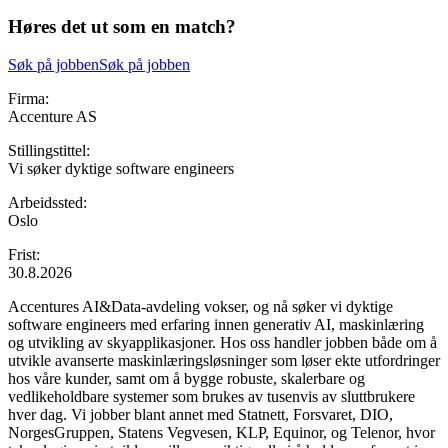
Høres det ut som en match?
Søk på jobben
Søk på jobben
Firma:
Accenture AS
Stillingstittel:
Vi søker dyktige software engineers
Arbeidssted:
Oslo
Frist:
30.8.2026
Accentures AI&Data-avdeling vokser, og nå søker vi dyktige
software engineers med erfaring innen generativ AI, maskinlæring
og utvikling av skyapplikasjoner. Hos oss handler jobben både om å
utvikle avanserte maskinlæringsløsninger som løser ekte utfordringer
hos våre kunder, samt om å bygge robuste, skalerbare og
vedlikeholdbare systemer som brukes av tusenvis av sluttbrukere
hver dag. Vi jobber blant annet med Statnett, Forsvaret, DIO,
NorgesGruppen, Statens Vegvesen, KLP, Equinor, og Telenor, hvor